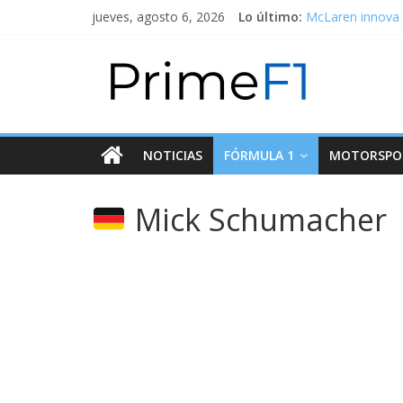
jueves, agosto 6, 2026
Lo último:
McLaren innova 
La salida de Ma
Alpine se pinta 
Williams Racing 
Alpha Tauri lanz
NOTICIAS
FÓRMULA 1
MOTORSPO
Mick Schumacher