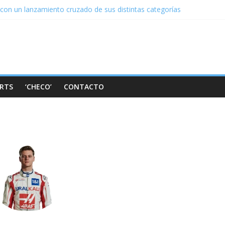
con un lanzamiento cruzado de sus distintas categorías
si: Simplemente una necesidad de mejora operativa
color de rosa y lanza su A522 con dos caras distintas
lanza su FW44 y se prepara para una nueva era en la F1
a el AT03, su ícono de la moda rumbo a las nuevas regulaciones de l
RTS
‘CHECO’
CONTACTO