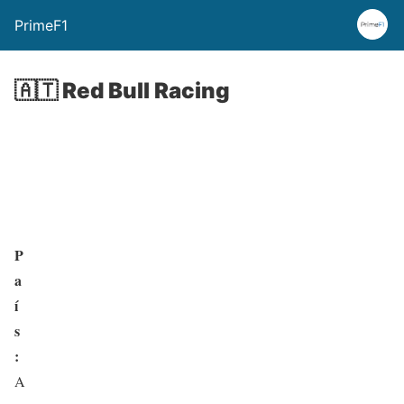
PrimeF1
🇦🇹 Red Bull Racing
P
a
í
s
:
A