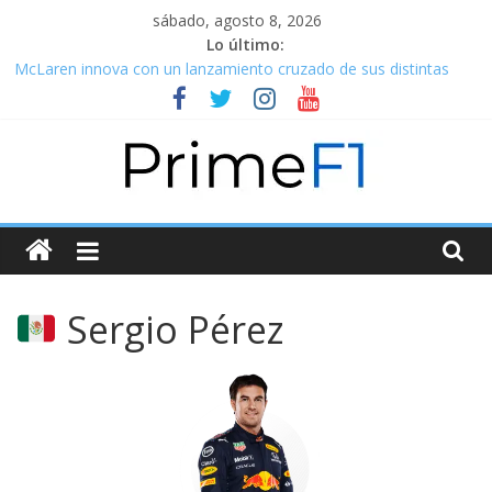
sábado, agosto 8, 2026
Lo último:
McLaren innova con un lanzamiento cruzado de sus distintas
categorías
La salida de Masi: Simplemente una necesidad de mejora
operativa
Alpine se pinta color de rosa y lanza su A522 con dos caras
distintas
Williams Racing lanza su FW44 y se prepara para una nueva era
en la F1
Alpha Tauri lanza el AT03, su ícono de la moda rumbo a las
nuevas regulaciones de la F1
Sergio Pérez