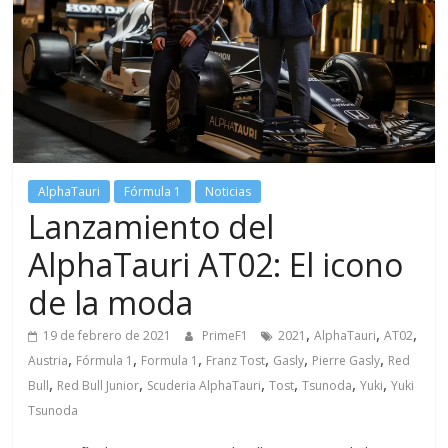
AlphaTauri
Fórmula 1
Noticias
Lanzamiento del
AlphaTauri AT02: El icono
de la moda
,
,
,
19 de febrero de 2021
PrimeF1
2021
AlphaTauri
AT02
,
,
,
,
,
,
Austria
Fórmula 1
Formula 1
Franz Tost
Gasly
Pierre Gasly
Red
,
,
,
,
,
,
Bull
Red Bull Junior
Scuderia AlphaTauri
Tost
Tsunoda
Yuki
Yuki
Tsunoda