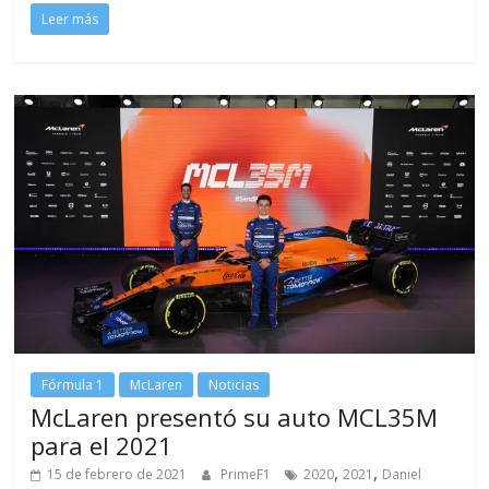
Leer más
Fórmula 1
McLaren
Noticias
McLaren presentó su auto MCL35M
para el 2021
,
,
15 de febrero de 2021
PrimeF1
2020
2021
Daniel