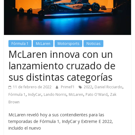
Fórmula 1
McLaren
Motorsports
Noticias
McLaren innova con un
lanzamiento cruzado de
sus distintas categorías
,
,
11 de febrero de 2022
PrimeF1
2022
Daniel Ricciardo
,
,
,
,
,
Fórmula 1
IndyCar
Lando Norris
McLaren
Pato O'Ward
Zak
Brown
McLaren reveló hoy a sus contendientes para las
temporadas de Fórmula 1, IndyCar y Extreme E 2022,
incluido el nuevo