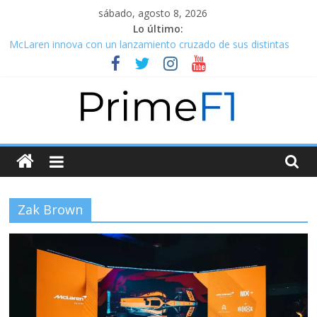
sábado, agosto 8, 2026
Lo último:
McLaren innova con un lanzamiento cruzado de sus distintas
categorías
La salida de Masi: Simplemente una necesidad de mejora
operativa
Alpine se pinta color de rosa y lanza su A522 con dos caras
distintas
Williams Racing lanza su FW44 y se prepara para una nueva era
en la F1
Alpha Tauri lanza el AT03, su ícono de la moda rumbo a las
nuevas regulaciones de la F1
Zak Brown