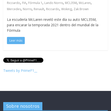
,
,
,
,
,
,
Ricciardo
FIA
Fórmula 1
Lando Norris
MCL35M
McLaren
,
,
,
,
,
Mercedes
Norris
Renault
Ricciardo
Woking
Zak Brown
La escudería McLaren reveló este día su auto MCL35M,
para encarar la temporada 2021 dentro del mundial de la
Fórmula
Leer más
Tweets by PrimeF1__
Sobre nosotros